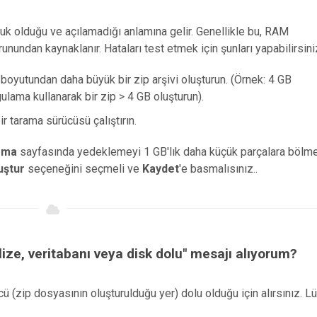
uk olduğu ve açılamadığı anlamına gelir. Genellikle bu, RAM
nundan kaynaklanır. Hataları test etmek için şunları yapabilirsini
boyutundan daha büyük bir zip arşivi oluşturun. (Örnek: 4 GB
lama kullanarak bir zip > 4 GB oluşturun).
ir tarama sürücüsü çalıştırın.
ırma
sayfasında yedeklemeyi 1 GB'lık daha küçük parçalara bölm
uştur
seçeneğini seçmeli ve
Kaydet
'e basmalısınız..
ze, veritabanı veya disk dolu" mesajı alıyorum?
ü (zip dosyasının oluşturulduğu yer) dolu olduğu için alırsınız. L