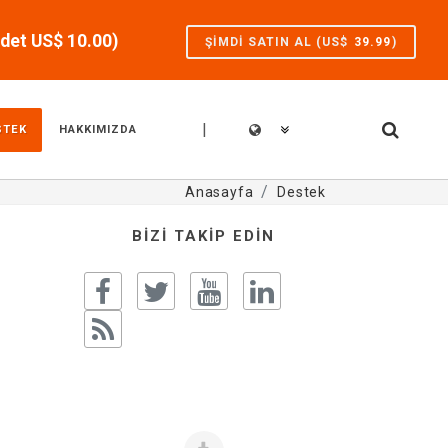
aydet US$
10.00
)
ŞIMDI SATIN AL (US$
39.99
)
|
STEK
HAKKIMIZDA
Anasayfa
Destek
BIZI TAKIP EDIN