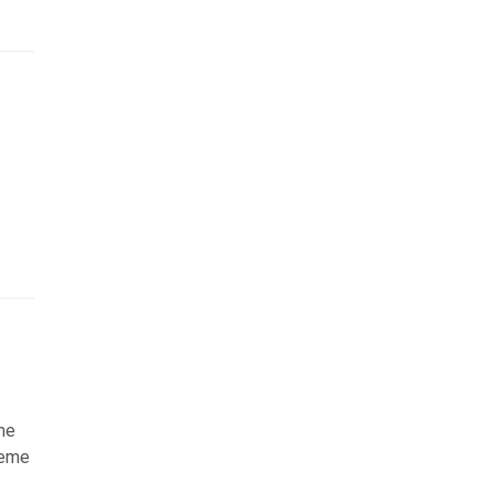
me
leme