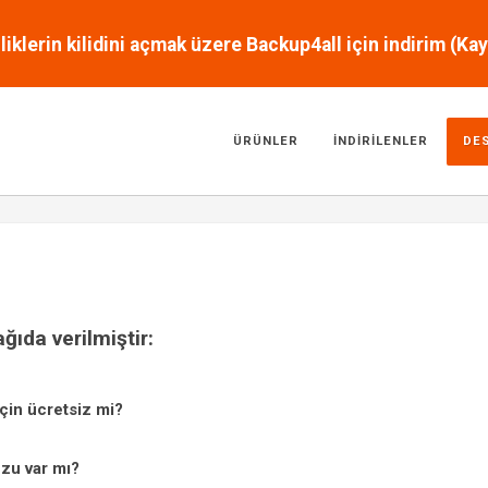
liklerin kilidini açmak üzere Backup4all için indirim (K
ÜRÜNLER
İNDIRILENLER
DE
ağıda verilmiştir:
çin ücretsiz mi?
uzu var mı?