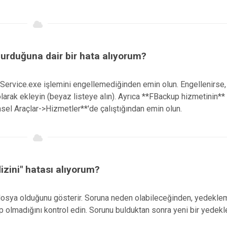
rduğuna dair bir hata alıyorum?
bService.exe işlemini engellemediğinden emin olun. Engellenirse,
larak ekleyin (beyaz listeye alın). Ayrıca **FBackup hizmetinin**
el Araçlar->Hizmetler**'de çalıştığından emin olun.
zini" hatası alıyorum?
 dosya olduğunu gösterir. Soruna neden olabileceğinden, yedekle
p olmadığını kontrol edin. Sorunu bulduktan sonra yeni bir yedek