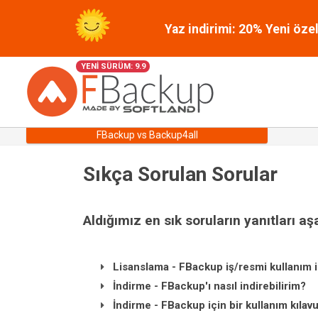
Yaz indirimi: 20% Yeni özel
YENİ SÜRÜM: 9.9
FBackup vs Backup4all
Sıkça Sorulan Sorular
Aldığımız en sık soruların yanıtları aş
Lisanslama - FBackup iş/resmi kullanım i
İndirme - FBackup'ı nasıl indirebilirim?
İndirme - FBackup için bir kullanım kılav