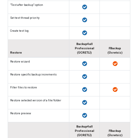
"Test after backup" option
Set test thread priority
Create test log
Backup4all
Professional
FBackup
Restore
(ÜCRETLİ)
(Ücretsiz)
Restore wizard
Restore specific backup increments
Filter files to restore
Restore selected version of a file/folder
Restore preview
Backup4all
Professional
FBackup
(ÜCRETLİ)
(Ücretsiz)