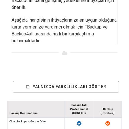
Backup4all daha gelişmiş yedekleme ihtiyaçları için
önerilir.
Aşağıda, hangisinin ihtiyaçlarınıza en uygun olduğuna
karar vermenize yardımcı olmak için FBackup ve
Backup4all arasında hızlı bir karşılaştırma
bulunmaktadır.
YALNIZCA FARKLILIKLARI GÖSTER
Backup4all
Professional
FBackup
Backup Destinations
(ÜCRETLİ)
(Ücretsiz)
Cloud backups to Google Drive