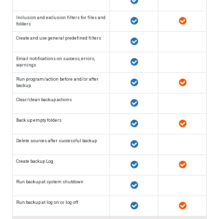
Inclusion and exclusion filters for files and
folders
Create and use general predefined filters
Email notifications on success, errors,
warnings
Run program/action before and/or after
backup
Clear/clean backup actions
Back up empty folders
Delete sources after successful backup
Create backup Log
Run backup at system shutdown
Run backup at log on or log off