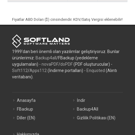
Fiyatlar ABD Doları ($) cinsindendir. KDV/Satış Vergisi eklenebilir!
1999'dan beri önemli olan yazılımlar geliştiriyoruz. Bunlar
ürünlerimiz:
Backup4all
/FBackup (yedekleme
uygulamaları) -
novaPDF
/
doPDF
(PDF oluşturucular) -
Soft112
/
Apps112
(İndirme portalları) -
Enquoted
(Alıntı
veritabanı).
Anasayfa
İndir
FBackup
Backup4All
Diller (EN)
Gizlilik Politikası (EN)
Hakkımızda