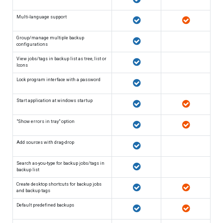
Multi-language support
Group/manage multiple backup
configurations
View jobs/tags in backup list as tree, list or
Icons
Lock program interface with a password
Start application at windows startup
"Show errors in tray" option
Add sources with drag-drop
Search as-you-type for backup jobs/tags in
backup list
Create desktop shortcuts for backup jobs
and backup tags
Default predefined backups