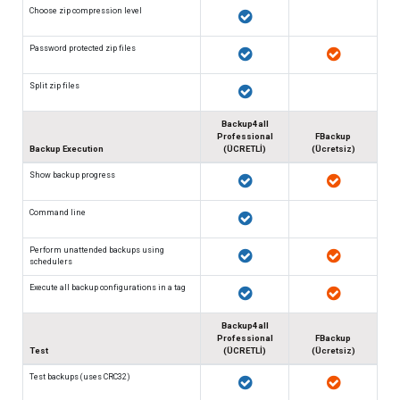
Choose zip compression level
Password protected zip files
Split zip files
Backup4all
Professional
FBackup
Backup Execution
(ÜCRETLİ)
(Ücretsiz)
Show backup progress
Command line
Perform unattended backups using
schedulers
Execute all backup configurations in a tag
Backup4all
Professional
FBackup
Test
(ÜCRETLİ)
(Ücretsiz)
Test backups (uses CRC32)