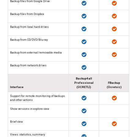
Backup files from Google Drive
Backup files from Dropbox
Backup from local hard drives
Backup from CD/DVD/Blu-ray
Backup from external/removable media
Backup from network drives
Backup4all
Professional
FBackup
Interface
(ÜCRETLİ)
(Ücretsiz)
Support for remote monitoring of backups
and other actions
Show versions in explore view
Brief view
Views: statistics, summary