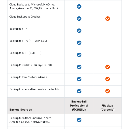
Cloud Backups to Microsoft OneDrive,
Azure, Amazon S3, BOX, Hidrive or Hubic
Cloud backups to Dropbox
Backup to FTP
Backup to FTPS (FTP with SSL)
Backup to SFTP (SSH FTP)
Backup to CD/DVD/Blu-ray/HD-DVD
Backup to local/network drives
Backup to external/removable media hdd
Backup4all
Professional
FBackup
Backup Sources
(ÜCRETLİ)
(Ücretsiz)
Backup files from OneDrive, Azure,
Amazon S3, BOX, Hidrive, Hubic ...