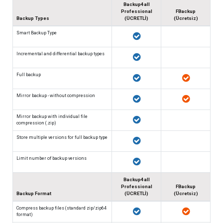
Backup4all
Professional
FBackup
Backup Types
(ÜCRETLİ)
(Ücretsiz)
Smart Backup Type
Incremental and differential backup types
Full backup
Mirror backup - without compression
Mirror backup with individual file
compression (.zip)
Store multiple versions for full backup type
Limit number of backup versions
Backup4all
Professional
FBackup
Backup Format
(ÜCRETLİ)
(Ücretsiz)
Compress backup files (standard zip/zip64
format)