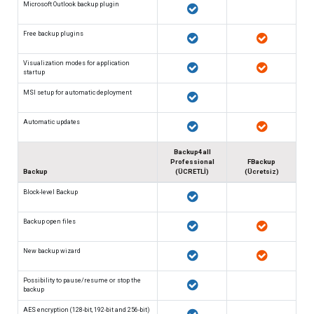
Microsoft Outlook backup plugin
Free backup plugins
Visualization modes for application
startup
MSI setup for automatic deployment
Automatic updates
Backup4all
Professional
FBackup
Backup
(ÜCRETLİ)
(Ücretsiz)
Block-level Backup
Backup open files
New backup wizard
Possibility to pause/resume or stop the
backup
AES encryption (128-bit, 192-bit and 256-bit)