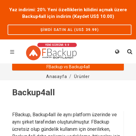
Yaz indirimi: 20% Yeni özelliklerin kilidini açmak üzere
Backup4all için indirim (Kaydet US$
10.00
)
ŞIMDI SATIN AL (US$
39.99
)
YENİ SÜRÜM: 9.9
FBackup vs Backup4all
Anasayfa
Ürünler
Backup4all
FBackup, Backup4all ile aynı platform üzerinde ve
aynı şirket tarafından oluşturulmuştur. FBackup
ücretsiz olup gündelik kullanım için önerilirken,